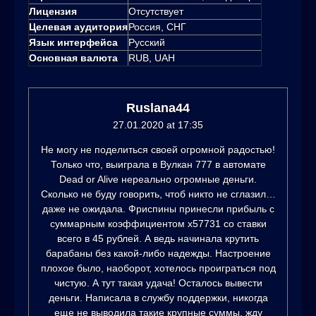
Лицензия
Отсутствует
Целевая аудитория
Россия, СНГ
Язык интерфейса
Русский
Основная валюта
RUB, UAH
Ruslana44
27.01.2020 at 17:35
Не могу не поделиться своей огромной радостью!
Только что, выиграла в Вулкан 777 в автомате
Dead or Alive нереально огромные деньги.
Сколько не буду говорить, чтоб никто не сглазил…
даже не ожидала. Фриспины принесли прибыль с
суммарным коэффициентом х57731 со ставки
всего в 45 рублей. А ведь начинала крутить
барабаны без какой-либо надежды. Настроение
плохое было, наоборот, хотелось проиграться под
чистую. А тут такая удача! Осталось вывести
деньги. Написала в службу поддержки, никогда
еще не выводила такие крупные суммы, жду