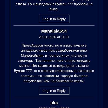
ответа. Ну с выводами в Вулкан 777 проблем не
было.
Log in to Reply
Manalala654
29.01.2020 at 11:37
Провайдеров много, но я играю только в
аппаратах известных разработчиков типа
Микрогейминг, в частности тех, что крутят
стримеры. Так понятно, чего от игры ожидать
можно. Что касается вывода денег c казино
Вулкан 777, то я советую электронные платежные
системы – т.е. кошельки, гораздо быстрее
получается, чем на банковские карты.
Log in to Reply
uka