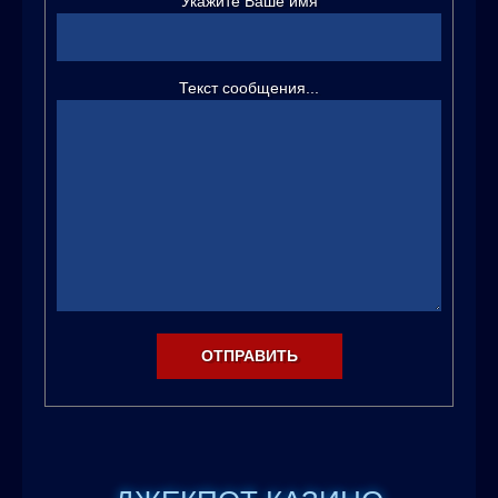
Укажите Ваше имя
Текст сообщения...