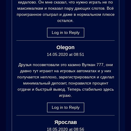
кидалово. Он мне сказал, что нужно играть не по
максималкам и показал пару дающих слотов. Всё
проигранное отыграл и даже в нормальном плюсе
остался.
Log in to Reply
Olegon
14.05.2020 at 08:51
Друзья посоветовали это казино Вулкан 777, они
давно тут играют на игровых автоматах и у них
получается неплохо, зарегистрировался и сделал
минимальный депозит, понравился процент
отдачи и быстрый вывод. Теперь стабильно здесь
играю.
Log in to Reply
Ярослав
18.05.2020 at 08:56