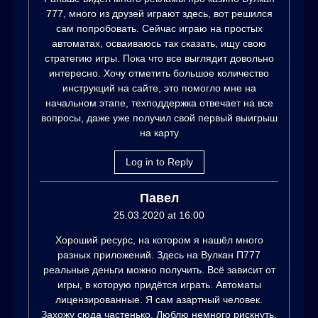
777, много из друзей играют здесь, вот решился
сам попробовать. Сейчас играю на простых
автоматах, осваиваюсь так сказать, ищу свою
стратегию игры. Пока что все выглядит довольно
интересно. Хочу отметить большое количество
инструкций на сайте, это помогло мне на
начальном этапе, техподдержка отвечает на все
вопросы, даже уже получил свой первый выигрыш
на карту
Log in to Reply
Павел
25.03.2020 at 16:00
Хороший ресурс, на котором я нашёл много
разных приложений. Здесь на Вулкан П777
реальные деньги можно получить. Всё зависит от
игры, в которую придётся играть. Автоматы
лицензированные. Я сам азартный человек.
Захожу сюда частенько. Люблю немного рискнуть.