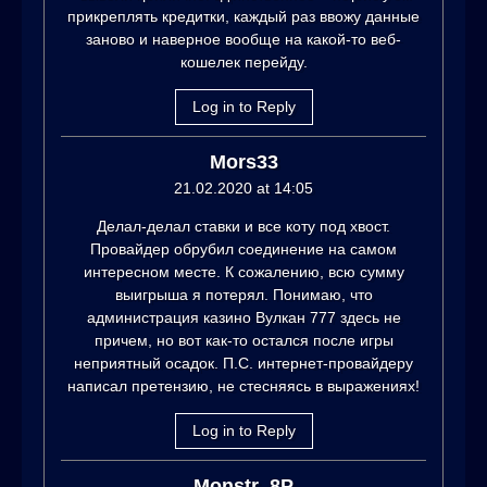
прикреплять кредитки, каждый раз ввожу данные
заново и наверное вообще на какой-то веб-
кошелек перейду.
Log in to Reply
Mors33
21.02.2020 at 14:05
Делал-делал ставки и все коту под хвост.
Провайдер обрубил соединение на самом
интересном месте. К сожалению, всю сумму
выигрыша я потерял. Понимаю, что
администрация казино Вулкан 777 здесь не
причем, но вот как-то остался после игры
неприятный осадок. П.С. интернет-провайдеру
написал претензию, не стесняясь в выражениях!
Log in to Reply
Monstr_8P