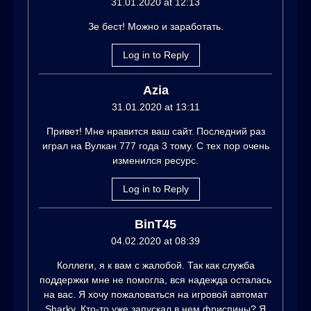
31.01.2020 at 12:13
Зе бест! Можно и заработать.
Log in to Reply
Azia
31.01.2020 at 13:11
Привет! Мне нравится ваш сайт. Последний раз
играл на Вулкан 777 года 3 тому. С тех пор очень
изменился ресурс.
Log in to Reply
BinT45
04.02.2020 at 08:39
Коллеги, я к вам с жалобой. Так как служба
поддержки мне не помогла, вся надежда осталась
на вас. Я хочу пожаловаться на игровой автомат
Sharky. Кто-то уже запускал в нем фриспины? Я