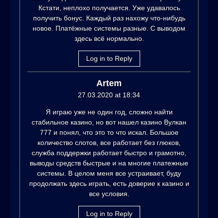
Кстати, неплохо получается. Уже удавалось
получить бонус. Каждый раз нахожу что-нибудь
новое. Платёжные системы разные. С выводом
здесь всё нормально.
Log in to Reply
Artem
27.03.2020 at 18:34
Я играю уже не один год, сложно найти
стабильное казино, но вот нашел казино Вулкан
777 и понял, что это то что искал. Большое
количество слотов, все работает без глюков,
служба поддержки работает быстро и грамотно,
выводы средств быстрые и на многие платежные
системы. В целом меня все устраивает, буду
продолжать здесь играть, есть доверие к казино и
все условия.
Log in to Reply