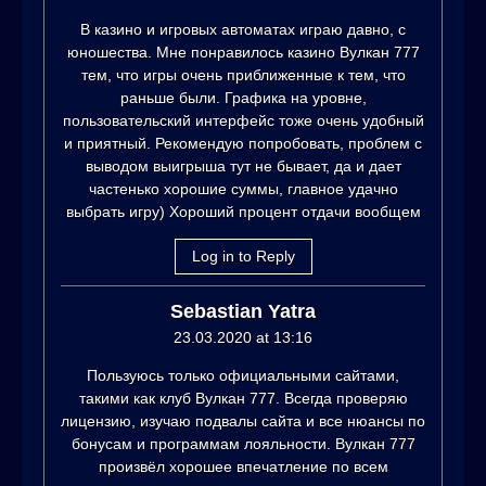
В казино и игровых автоматах играю давно, с
юношества. Мне понравилось казино Вулкан 777
тем, что игры очень приближенные к тем, что
раньше были. Графика на уровне,
пользовательский интерфейс тоже очень удобный
и приятный. Рекомендую попробовать, проблем с
выводом выигрыша тут не бывает, да и дает
частенько хорошие суммы, главное удачно
выбрать игру) Хороший процент отдачи вообщем
Log in to Reply
Sebastian Yatra
23.03.2020 at 13:16
Пользуюсь только официальными сайтами,
такими как клуб Вулкан 777. Всегда проверяю
лицензию, изучаю подвалы сайта и все нюансы по
бонусам и программам лояльности. Вулкан 777
произвёл хорошее впечатление по всем