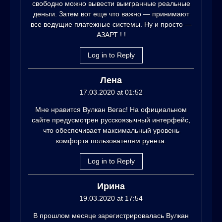
свободно можно вывести выигранные реальные
деньги. Затем вот еще что важно — принимают
все ведущие платежные системы. Ну и просто —
АЗАРТ ! !
Log in to Reply
Лена
17.03.2020 at 01:52
Мне нравится Вулкан Вегас! На официальном
сайте предусмотрен русскоязычный интерфейс,
что обеспечивает максимальный уровень
комфорта пользователям рунета.
Log in to Reply
Ирина
19.03.2020 at 17:54
В прошлом месяце зарегистрировалась Вулкан