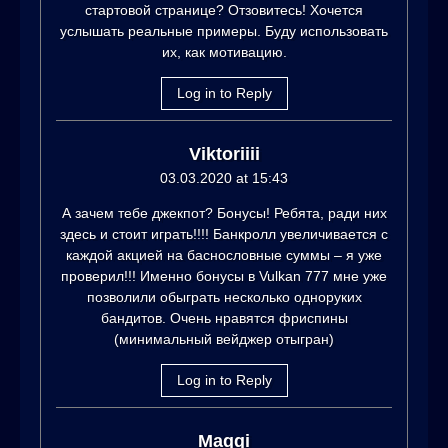
стартовой странице? Отзовитесь! Хочется
услышать реальные примеры. Буду использовать
их, как мотивацию.
Log in to Reply
Viktoriiii
03.03.2020 at 15:43
А зачем тебе джекпот? Бонусы! Ребята, ради них
здесь и стоит играть!!!! Банкролл увеличивается с
каждой акцией на баснословные суммы – я уже
проверил!!! Именно бонусы в Vulkan 777 мне уже
позволили обыграть несколько одноруких
бандитов. Очень нравятся фриспины
(минимальный вейджер отыгран)
Log in to Reply
Maqqi