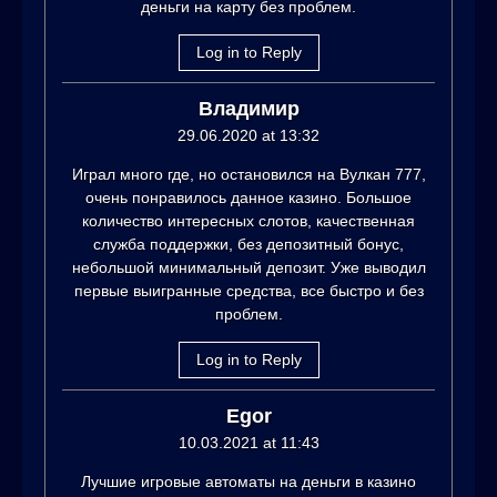
деньги на карту без проблем.
Log in to Reply
Владимир
29.06.2020 at 13:32
Играл много где, но остановился на Вулкан 777,
очень понравилось данное казино. Большое
количество интересных слотов, качественная
служба поддержки, без депозитный бонус,
небольшой минимальный депозит. Уже выводил
первые выигранные средства, все быстро и без
проблем.
Log in to Reply
Egor
10.03.2021 at 11:43
Лучшие игровые автоматы на деньги в казино