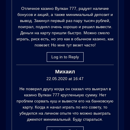
Отличное казино Вулкан 777, радует наличие
бонусов и акций, а также минимальный депозит и
вывод. Закинул первый раз пару тысяч рублей,
поиграл, поднял очень хорошо и решил вывести.
Деньги на карту пришли быстро. Можно смело
играть, риск есть, но это как в обычном казино, как
повезет. Но мне тут везет часто!
Log in to Reply
Михаил
22.05.2020 at 16:47
Не поверил другу когда он сказал что выиграл в
казино Вулкан 777 кругленькую сумму. Нет
проблем сорвать куш и вывести его на банковскую
карту. Когда я начал играть по его совету, то
убедился на личном опыте что можно выиграть
джекпот минимальный. Буду стараться.