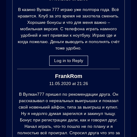
В казино Вулкан 777 играю уже полтора года. Всё
нравится. Клуб за это время не захотела сменить.
Хорошие бонусы и что для меня важно –
мобильная версия. С телефона играть намного
удобней и нет привязки к ноутбуку. Играю где и
когда пожелаю. Деньги выводить и пополнять счёт
тоже удобно.
Log in to Reply
FrankRom
11.05.2020 at 21:26
В Вулкан777 пришел по рекомендации друга. Он
рассказывал о нереальных выигрышах и показал
свой новенький айфон, типа за выигрыш и купил.
Ну я недолго думая зарегился и закинул тыщу.
Бонус при регистрации дали, как и говорил друг.
Начал играть, что-то пошло не по плану и я
полностью всё проиграл. Спросил друга что это за